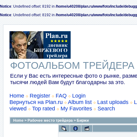
Notice
: Undefined offset: 8192 in
/home/u40208/plan.ru/www/foto/include/debugg
Notice
: Undefined offset: 8192 in
/home/u40208/plan.ru/www/foto/include/debugg
ФОТОАЛЬБОМ ТРЕЙДЕРА
Если у Вас есть интересные фото о рынке, разме
тысячи людей Вам будут благодарны за это.
Home
Register
FAQ
Login
Вернуться на Plan.ru
Album list
Last uploads
L
viewed
Top rated
My Favorites
Search
Home
>
Рабочее место трейдера
>
Биржи