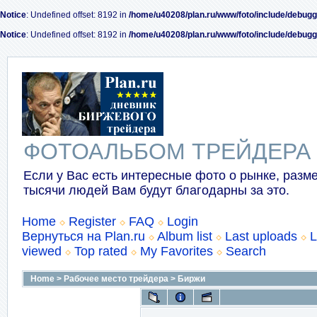
Notice
: Undefined offset: 8192 in
/home/u40208/plan.ru/www/foto/include/debugg
Notice
: Undefined offset: 8192 in
/home/u40208/plan.ru/www/foto/include/debugg
ФОТОАЛЬБОМ ТРЕЙДЕРА
Если у Вас есть интересные фото о рынке, разме
тысячи людей Вам будут благодарны за это.
Home
Register
FAQ
Login
Вернуться на Plan.ru
Album list
Last uploads
L
viewed
Top rated
My Favorites
Search
Home
>
Рабочее место трейдера
>
Биржи