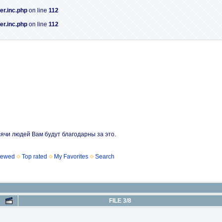
er.inc.php
on line
112
er.inc.php
on line
112
сячи людей Вам будут благодарны за это.
iewed
Top rated
My Favorites
Search
FILE 3/8