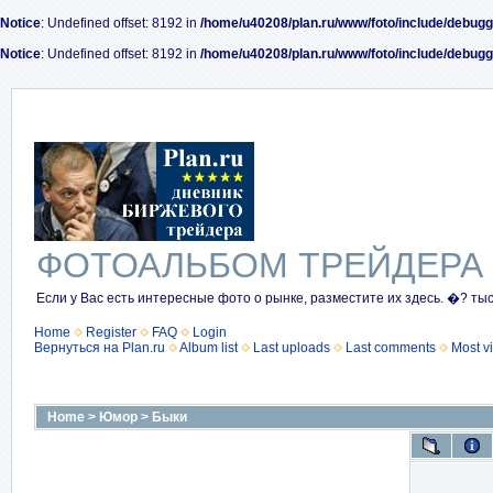
Notice
: Undefined offset: 8192 in
/home/u40208/plan.ru/www/foto/include/debugg
Notice
: Undefined offset: 8192 in
/home/u40208/plan.ru/www/foto/include/debugg
ФОТОАЛЬБОМ ТРЕЙДЕРА
Если у Вас есть интересные фото о рынке, разместите их здесь. �? ты
Home
Register
FAQ
Login
Вернуться на Plan.ru
Album list
Last uploads
Last comments
Most v
Home
>
Юмор
>
Быки