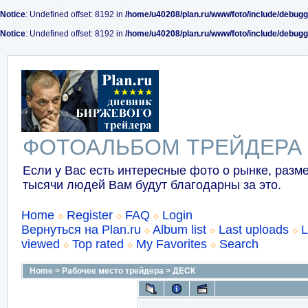
Notice
: Undefined offset: 8192 in
/home/u40208/plan.ru/www/foto/include/debugg
Notice
: Undefined offset: 8192 in
/home/u40208/plan.ru/www/foto/include/debugg
ФОТОАЛЬБОМ ТРЕЙДЕРА
Если у Вас есть интересные фото о рынке, разме
тысячи людей Вам будут благодарны за это.
Home
Register
FAQ
Login
Вернуться на Plan.ru
Album list
Last uploads
L
viewed
Top rated
My Favorites
Search
Home
>
Рабочее место трейдера
>
ДЕСК