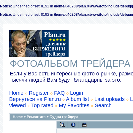
Notice
: Undefined offset: 8192 in
/home/u40208/plan.ru/www/foto/include/debugg
Notice
: Undefined offset: 8192 in
/home/u40208/plan.ru/www/foto/include/debugg
ФОТОАЛЬБОМ ТРЕЙДЕРА
Если у Вас есть интересные фото о рынке, разме
тысячи людей Вам будут благодарны за это.
Home
Register
FAQ
Login
Вернуться на Plan.ru
Album list
Last uploads
L
viewed
Top rated
My Favorites
Search
Home
>
Романтика
>
Будни трейдера!