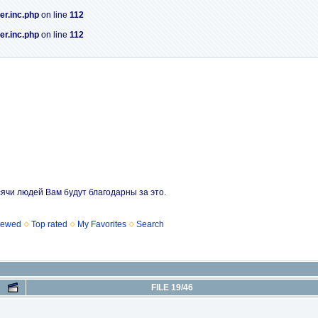
er.inc.php
on line
112
er.inc.php
on line
112
сячи людей Вам будут благодарны за это.
iewed
Top rated
My Favorites
Search
FILE 19/46