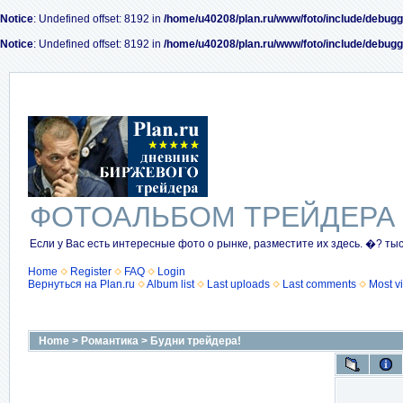
Notice
: Undefined offset: 8192 in
/home/u40208/plan.ru/www/foto/include/debugg
Notice
: Undefined offset: 8192 in
/home/u40208/plan.ru/www/foto/include/debugg
ФОТОАЛЬБОМ ТРЕЙДЕРА
Если у Вас есть интересные фото о рынке, разместите их здесь. �? ты
Home
Register
FAQ
Login
Вернуться на Plan.ru
Album list
Last uploads
Last comments
Most v
Home
>
Романтика
>
Будни трейдера!