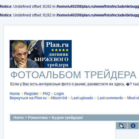
Notice
: Undefined offset: 8192 in
/home/u40208/plan.ru/www/foto/include/debugg
Notice
: Undefined offset: 8192 in
/home/u40208/plan.ru/www/foto/include/debugg
ФОТОАЛЬБОМ ТРЕЙДЕРА
Если у Вас есть интересные фото о рынке, разместите их здесь. �? ты
Home
Register
FAQ
Login
Вернуться на Plan.ru
Album list
Last uploads
Last comments
Most v
Home
>
Романтика
>
Будни трейдера!