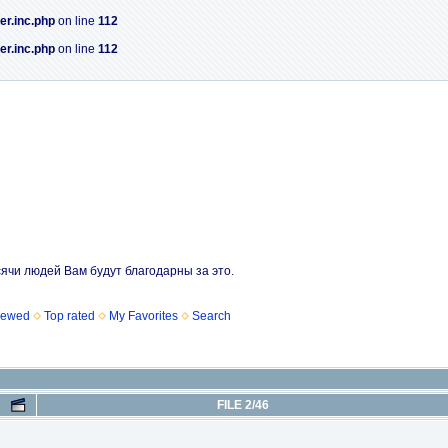
er.inc.php
on line
112
er.inc.php
on line
112
сячи людей Вам будут благодарны за это.
iewed
Top rated
My Favorites
Search
FILE 2/46