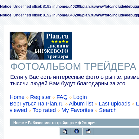
Notice
: Undefined offset: 8192 in
/home/u40208/plan.ru/www/foto/include/debugg
Notice
: Undefined offset: 8192 in
/home/u40208/plan.ru/www/foto/include/debugg
ФОТОАЛЬБОМ ТРЕЙДЕРА
Если у Вас есть интересные фото о рынке, разме
тысячи людей Вам будут благодарны за это.
Home
Register
FAQ
Login
Вернуться на Plan.ru
Album list
Last uploads
L
viewed
Top rated
My Favorites
Search
Home
>
Рабочее место трейдера
>
�?стория