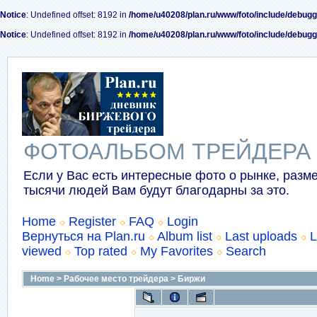
Notice
: Undefined offset: 8192 in
/home/u40208/plan.ru/www/foto/include/debugg
Notice
: Undefined offset: 8192 in
/home/u40208/plan.ru/www/foto/include/debugg
ФОТОАЛЬБОМ ТРЕЙДЕРА
Если у Вас есть интересные фото о рынке, разме
тысячи людей Вам будут благодарны за это.
Home
Register
FAQ
Login
Вернуться на Plan.ru
Album list
Last uploads
L
viewed
Top rated
My Favorites
Search
Home
>
Рабочее место трейдера
>
Биржи