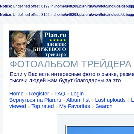
Notice
: Undefined offset: 8192 in
/home/u40208/plan.ru/www/foto/include/debugg
Notice
: Undefined offset: 8192 in
/home/u40208/plan.ru/www/foto/include/debugg
ФОТОАЛЬБОМ ТРЕЙДЕРА
Если у Вас есть интересные фото о рынке, разме
тысячи людей Вам будут благодарны за это.
Home
Register
FAQ
Login
Вернуться на Plan.ru
Album list
Last uploads
L
viewed
Top rated
My Favorites
Search