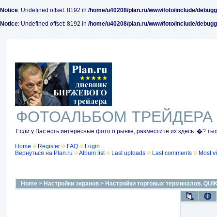
Notice
: Undefined offset: 8192 in
/home/u40208/plan.ru/www/foto/include/debugg
Notice
: Undefined offset: 8192 in
/home/u40208/plan.ru/www/foto/include/debugg
ФОТОАЛЬБОМ ТРЕЙДЕРА
Если у Вас есть интересные фото о рынке, разместите их здесь. �? ты
Home
Register
FAQ
Login
Вернуться на Plan.ru
Album list
Last uploads
Last comments
Most v
Home
>
Настройки экранов
>
Настройки торговых терминалов. QUIK 