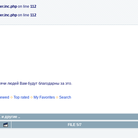
er.inc.php
on line
112
er.inc.php
on line
112
сячи людей Вам будут благодарны за это.
iewed
Top rated
My Favorites
Search
и другие ..
FILE 5/7