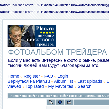
Notice
: Undefined offset: 8192 in
/home/u40208/plan.ru/www/foto/include/debugg
Notice
: Undefined offset: 8192 in
/home/u40208/plan.ru/www/foto/include/debugg
ФОТОАЛЬБОМ ТРЕЙДЕРА
Если у Вас есть интересные фото о рынке, разме
тысячи людей Вам будут благодарны за это.
Home
Register
FAQ
Login
Вернуться на Plan.ru
Album list
Last uploads
L
viewed
Top rated
My Favorites
Search
Home
>
Настройки экранов
>
Настройки торговых терминалов. QUIK 