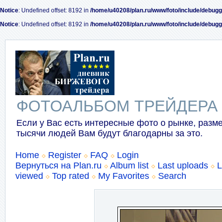
Notice
: Undefined offset: 8192 in
/home/u40208/plan.ru/www/foto/include/debugg
Notice
: Undefined offset: 8192 in
/home/u40208/plan.ru/www/foto/include/debugg
ФОТОАЛЬБОМ ТРЕЙДЕРА
Если у Вас есть интересные фото о рынке, разме
тысячи людей Вам будут благодарны за это.
Home
Register
FAQ
Login
Вернуться на Plan.ru
Album list
Last uploads
L
viewed
Top rated
My Favorites
Search