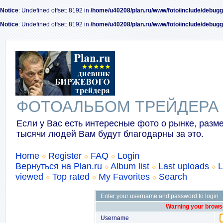
Notice
: Undefined offset: 8192 in
/home/u40208/plan.ru/www/foto/include/debugg
Notice
: Undefined offset: 8192 in
/home/u40208/plan.ru/www/foto/include/debugg
ФОТОАЛЬБОМ ТРЕЙДЕРА
Если у Вас есть интересные фото о рынке, разме
тысячи людей Вам будут благодарны за это.
Home
Register
FAQ
Login
Вернуться на Plan.ru
Album list
Last uploads
L
viewed
Top rated
My Favorites
Search
Enter your username and password to login
Warning your browse
Username