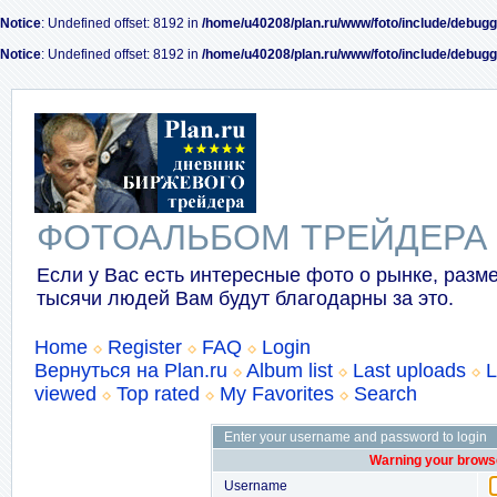
Notice
: Undefined offset: 8192 in
/home/u40208/plan.ru/www/foto/include/debugg
Notice
: Undefined offset: 8192 in
/home/u40208/plan.ru/www/foto/include/debugg
ФОТОАЛЬБОМ ТРЕЙДЕРА
Если у Вас есть интересные фото о рынке, разме
тысячи людей Вам будут благодарны за это.
Home
Register
FAQ
Login
Вернуться на Plan.ru
Album list
Last uploads
L
viewed
Top rated
My Favorites
Search
Enter your username and password to login
Warning your browse
Username