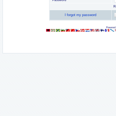
Password
R
I forgot my password
Powered