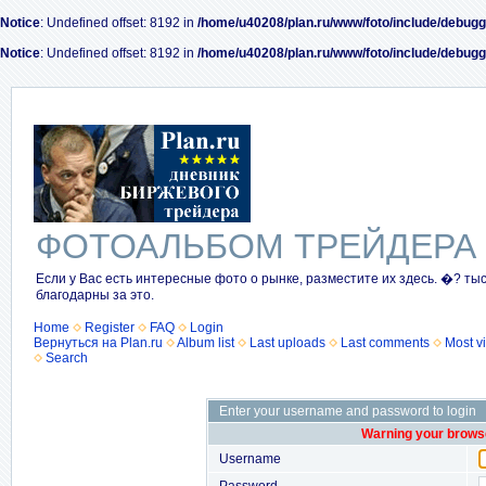
Notice
: Undefined offset: 8192 in
/home/u40208/plan.ru/www/foto/include/debugg
Notice
: Undefined offset: 8192 in
/home/u40208/plan.ru/www/foto/include/debugg
ФОТОАЛЬБОМ ТРЕЙДЕРА
Если у Вас есть интересные фото о рынке, разместите их здесь. �? ты
благодарны за это.
Home
Register
FAQ
Login
Вернуться на Plan.ru
Album list
Last uploads
Last comments
Most v
Search
Enter your username and password to login
Warning your browse
Username