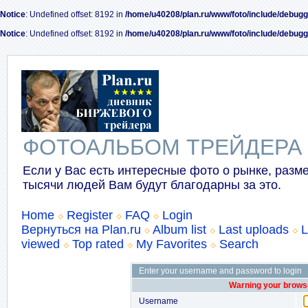
Notice
: Undefined offset: 8192 in
/home/u40208/plan.ru/www/foto/include/debugg
Notice
: Undefined offset: 8192 in
/home/u40208/plan.ru/www/foto/include/debugg
ФОТОАЛЬБОМ ТРЕЙДЕРА
Если у Вас есть интересные фото о рынке, разме
тысячи людей Вам будут благодарны за это.
Home
Register
FAQ
Login
Вернуться на Plan.ru
Album list
Last uploads
L
viewed
Top rated
My Favorites
Search
Enter your username and password to login
Warning your browse
Username