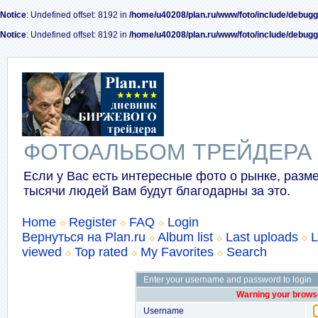
Notice
: Undefined offset: 8192 in
/home/u40208/plan.ru/www/foto/include/debugg
Notice
: Undefined offset: 8192 in
/home/u40208/plan.ru/www/foto/include/debugg
ФОТОАЛЬБОМ ТРЕЙДЕРА
Если у Вас есть интересные фото о рынке, разме
тысячи людей Вам будут благодарны за это.
Home
Register
FAQ
Login
Вернуться на Plan.ru
Album list
Last uploads
L
viewed
Top rated
My Favorites
Search
Enter your username and password to login
Warning your browse
Username