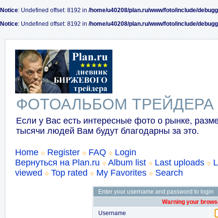
Notice
: Undefined offset: 8192 in
/home/u40208/plan.ru/www/foto/include/debugg
Notice
: Undefined offset: 8192 in
/home/u40208/plan.ru/www/foto/include/debugg
ФОТОАЛЬБОМ ТРЕЙДЕРА
Если у Вас есть интересные фото о рынке, разме
тысячи людей Вам будут благодарны за это.
Home
Register
FAQ
Login
Вернуться на Plan.ru
Album list
Last uploads
L
viewed
Top rated
My Favorites
Search
Enter your username and password to login
Warning your browse
Username