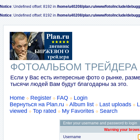
Notice
: Undefined offset: 8192 in
/home/u40208/plan.ru/www/foto/include/debugg
Notice
: Undefined offset: 8192 in
/home/u40208/plan.ru/www/foto/include/debugg
ФОТОАЛЬБОМ ТРЕЙДЕРА
Если у Вас есть интересные фото о рынке, разме
тысячи людей Вам будут благодарны за это.
Home
Register
FAQ
Login
Вернуться на Plan.ru
Album list
Last uploads
L
viewed
Top rated
My Favorites
Search
Enter your username and password to login
Warning your browse
Username