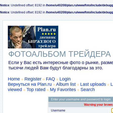
Notice
: Undefined offset: 8192 in
/home/u40208/plan.ru/www/foto/include/debugg
Notice
: Undefined offset: 8192 in
/home/u40208/plan.ru/www/foto/include/debugg
ФОТОАЛЬБОМ ТРЕЙДЕРА
Если у Вас есть интересные фото о рынке, разме
тысячи людей Вам будут благодарны за это.
Home
Register
FAQ
Login
Вернуться на Plan.ru
Album list
Last uploads
L
viewed
Top rated
My Favorites
Search
Enter your username and password to login
Warning your browse
Username