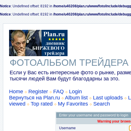
Notice
: Undefined offset: 8192 in
/home/u40208/plan.ru/www/foto/include/debugg
Notice
: Undefined offset: 8192 in
/home/u40208/plan.ru/www/foto/include/debugg
ФОТОАЛЬБОМ ТРЕЙДЕРА
Если у Вас есть интересные фото о рынке, разме
тысячи людей Вам будут благодарны за это.
Home
Register
FAQ
Login
Вернуться на Plan.ru
Album list
Last uploads
L
viewed
Top rated
My Favorites
Search
Enter your username and password to login
Warning your browse
Username