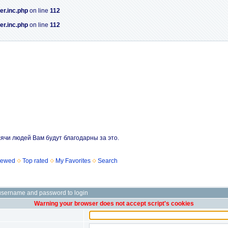
er.inc.php
on line
112
er.inc.php
on line
112
сячи людей Вам будут благодарны за это.
iewed
Top rated
My Favorites
Search
username and password to login
Warning your browser does not accept script's cookies