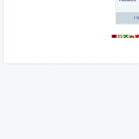
Password
I 