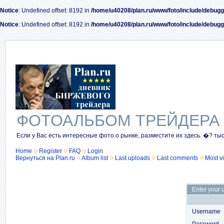
Notice
: Undefined offset: 8192 in
/home/u40208/plan.ru/www/foto/include/debugg
Notice
: Undefined offset: 8192 in
/home/u40208/plan.ru/www/foto/include/debugg
ФОТОАЛЬБОМ ТРЕЙДЕРА
Если у Вас есть интересные фото о рынке, разместите их здесь. �? ты
Home
Register
FAQ
Login
Вернуться на Plan.ru
Album list
Last uploads
Last comments
Most v
Enter your 
Username