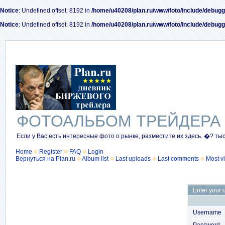
Notice
: Undefined offset: 8192 in
/home/u40208/plan.ru/www/foto/include/debugg
Notice
: Undefined offset: 8192 in
/home/u40208/plan.ru/www/foto/include/debugg
ФОТОАЛЬБОМ ТРЕЙДЕРА
Если у Вас есть интересные фото о рынке, разместите их здесь. �? ты
Home
Register
FAQ
Login
Вернуться на Plan.ru
Album list
Last uploads
Last comments
Most v
Enter your 
Username