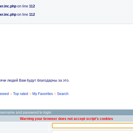
er.inc.php
on line
112
er.inc.php
on line
112
сячи людей Вам будут благодарны за это.
iewed
Top rated
My Favorites
Search
username and password to login
Warning your browser does not accept script's cookies