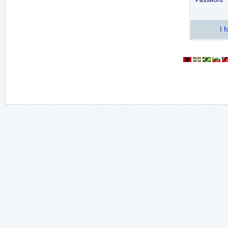
Password
I 