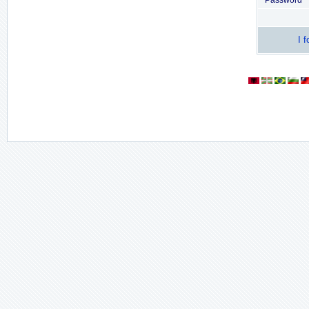
Password
I 