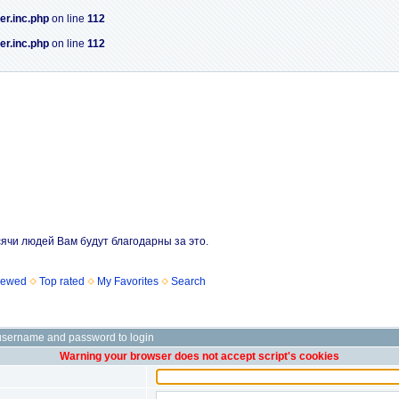
er.inc.php
on line
112
er.inc.php
on line
112
сячи людей Вам будут благодарны за это.
iewed
Top rated
My Favorites
Search
username and password to login
Warning your browser does not accept script's cookies