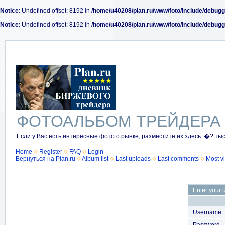
Notice
: Undefined offset: 8192 in
/home/u40208/plan.ru/www/foto/include/debugg
Notice
: Undefined offset: 8192 in
/home/u40208/plan.ru/www/foto/include/debugg
ФОТОАЛЬБОМ ТРЕЙДЕРА
Если у Вас есть интересные фото о рынке, разместите их здесь. �? ты
Home
Register
FAQ
Login
Вернуться на Plan.ru
Album list
Last uploads
Last comments
Most v
Enter your 
Username