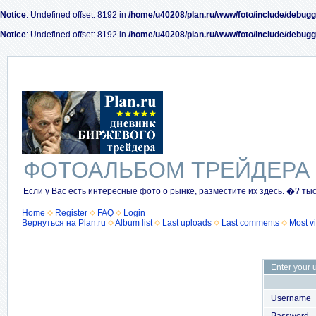
Notice
: Undefined offset: 8192 in
/home/u40208/plan.ru/www/foto/include/debugg
Notice
: Undefined offset: 8192 in
/home/u40208/plan.ru/www/foto/include/debugg
ФОТОАЛЬБОМ ТРЕЙДЕРА
Если у Вас есть интересные фото о рынке, разместите их здесь. �? ты
Home
Register
FAQ
Login
Вернуться на Plan.ru
Album list
Last uploads
Last comments
Most v
Enter your 
Username