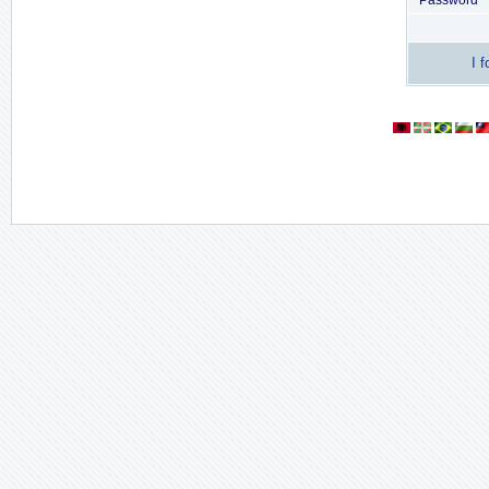
Password
I 