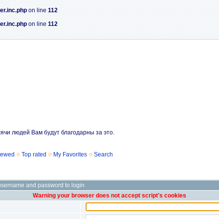
er.inc.php
on line
112
er.inc.php
on line
112
сячи людей Вам будут благодарны за это.
iewed
Top rated
My Favorites
Search
username and password to login
Warning your browser does not accept script's cookies