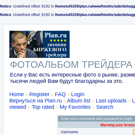
Notice
: Undefined offset: 8192 in
/home/u40208/plan.ru/www/foto/include/debugg
Notice
: Undefined offset: 8192 in
/home/u40208/plan.ru/www/foto/include/debugg
ФОТОАЛЬБОМ ТРЕЙДЕРА
Если у Вас есть интересные фото о рынке, разме
тысячи людей Вам будут благодарны за это.
Home
Register
FAQ
Login
Вернуться на Plan.ru
Album list
Last uploads
L
viewed
Top rated
My Favorites
Search
Enter your username and password to login
Warning your browse
Username