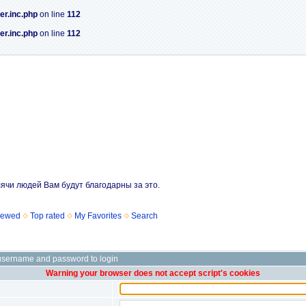
er.inc.php
on line
112
er.inc.php
on line
112
сячи людей Вам будут благодарны за это.
iewed
Top rated
My Favorites
Search
username and password to login
Warning your browser does not accept script's cookies