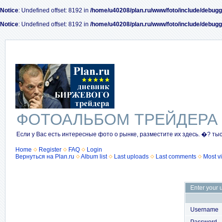
Notice
: Undefined offset: 8192 in
/home/u40208/plan.ru/www/foto/include/debugg
Notice
: Undefined offset: 8192 in
/home/u40208/plan.ru/www/foto/include/debugg
ФОТОАЛЬБОМ ТРЕЙДЕРА
Если у Вас есть интересные фото о рынке, разместите их здесь. �? ты
Home
Register
FAQ
Login
Вернуться на Plan.ru
Album list
Last uploads
Last comments
Most v
Enter your 
Username