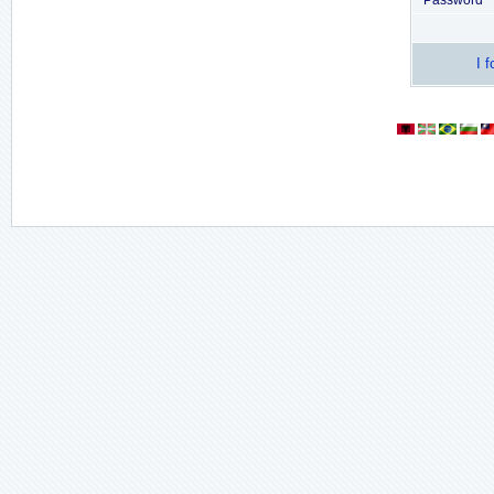
Password
I 