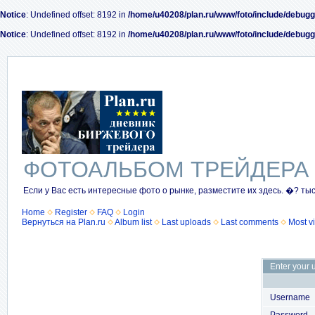
Notice
: Undefined offset: 8192 in
/home/u40208/plan.ru/www/foto/include/debugg
Notice
: Undefined offset: 8192 in
/home/u40208/plan.ru/www/foto/include/debugg
ФОТОАЛЬБОМ ТРЕЙДЕРА
Если у Вас есть интересные фото о рынке, разместите их здесь. �? ты
Home
Register
FAQ
Login
Вернуться на Plan.ru
Album list
Last uploads
Last comments
Most v
Enter your 
Username