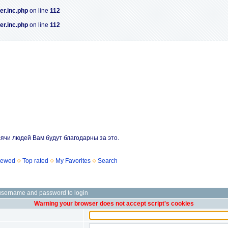
er.inc.php
on line
112
er.inc.php
on line
112
сячи людей Вам будут благодарны за это.
iewed
Top rated
My Favorites
Search
username and password to login
Warning your browser does not accept script's cookies