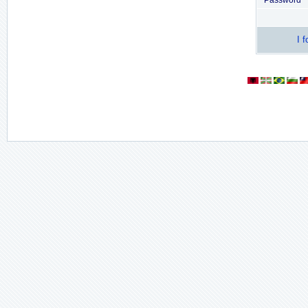
Password
I 