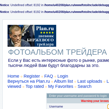
Notice
: Undefined offset: 8192 in
/home/u40208/plan.ru/www/foto/include/debugg
Notice
: Undefined offset: 8192 in
/home/u40208/plan.ru/www/foto/include/debugg
ФОТОАЛЬБОМ ТРЕЙДЕРА
Если у Вас есть интересные фото о рынке, разме
тысячи людей Вам будут благодарны за это.
Home
Register
FAQ
Login
Вернуться на Plan.ru
Album list
Last uploads
L
viewed
Top rated
My Favorites
Search
Enter your username and password to login
Warning your browse
Username