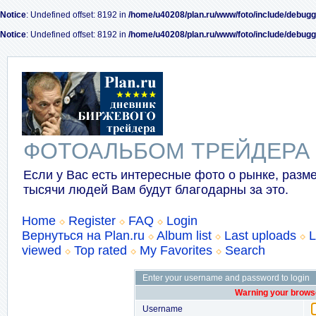
Notice
: Undefined offset: 8192 in
/home/u40208/plan.ru/www/foto/include/debugg
Notice
: Undefined offset: 8192 in
/home/u40208/plan.ru/www/foto/include/debugg
ФОТОАЛЬБОМ ТРЕЙДЕРА
Если у Вас есть интересные фото о рынке, разме
тысячи людей Вам будут благодарны за это.
Home
Register
FAQ
Login
Вернуться на Plan.ru
Album list
Last uploads
L
viewed
Top rated
My Favorites
Search
Enter your username and password to login
Warning your browse
Username