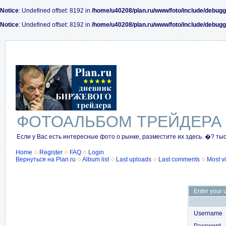
Notice
: Undefined offset: 8192 in
/home/u40208/plan.ru/www/foto/include/debugg
Notice
: Undefined offset: 8192 in
/home/u40208/plan.ru/www/foto/include/debugg
ФОТОАЛЬБОМ ТРЕЙДЕРА
Если у Вас есть интересные фото о рынке, разместите их здесь. �? ты
Home
Register
FAQ
Login
Вернуться на Plan.ru
Album list
Last uploads
Last comments
Most v
Enter your 
Username