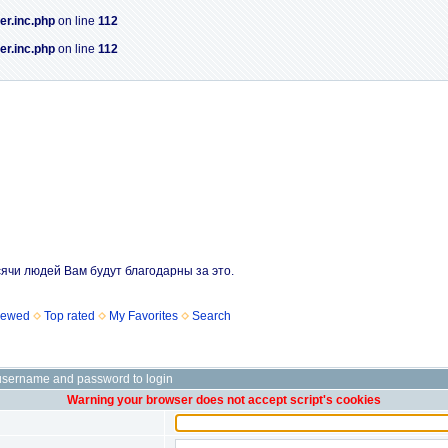
er.inc.php
on line
112
er.inc.php
on line
112
сячи людей Вам будут благодарны за это.
iewed
Top rated
My Favorites
Search
username and password to login
Warning your browser does not accept script's cookies