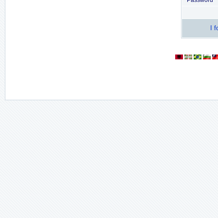
Password
I 