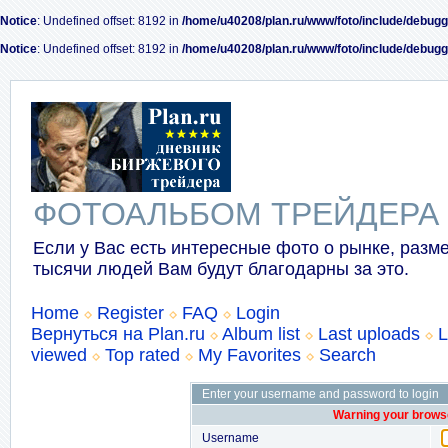
Notice
: Undefined offset: 8192 in
/home/u40208/plan.ru/www/foto/include/debugg
Notice
: Undefined offset: 8192 in
/home/u40208/plan.ru/www/foto/include/debugg
ФОТОАЛЬБОМ ТРЕЙДЕРА
Если у Вас есть интересные фото о рынке, разме
тысячи людей Вам будут благодарны за это.
Home
Register
FAQ
Login
Вернуться на Plan.ru
Album list
Last uploads
L
viewed
Top rated
My Favorites
Search
Enter your username and password to login
Warning your browse
Username