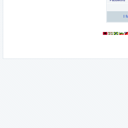
Password
I 