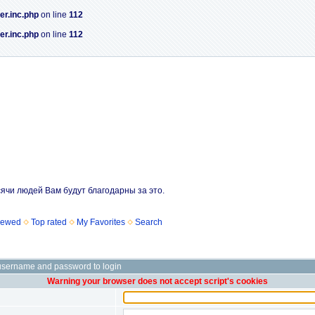
er.inc.php
on line
112
er.inc.php
on line
112
сячи людей Вам будут благодарны за это.
iewed
Top rated
My Favorites
Search
username and password to login
Warning your browser does not accept script's cookies