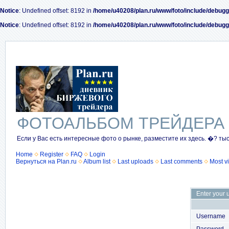
Notice
: Undefined offset: 8192 in
/home/u40208/plan.ru/www/foto/include/debugg
Notice
: Undefined offset: 8192 in
/home/u40208/plan.ru/www/foto/include/debugg
ФОТОАЛЬБОМ ТРЕЙДЕРА
Если у Вас есть интересные фото о рынке, разместите их здесь. �? ты
Home
Register
FAQ
Login
Вернуться на Plan.ru
Album list
Last uploads
Last comments
Most v
Enter your 
Username