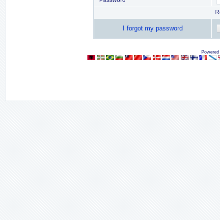
Password
R
I forgot my password
Powered