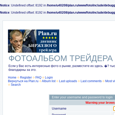
Notice
: Undefined offset: 8192 in
/home/u40208/plan.ru/www/foto/include/debugg
Notice
: Undefined offset: 8192 in
/home/u40208/plan.ru/www/foto/include/debugg
ФОТОАЛЬБОМ ТРЕЙДЕРА
Если у Вас есть интересные фото о рынке, разместите их здесь. �? ты
благодарны за это.
Home
Register
FAQ
Login
Вернуться на Plan.ru
Album list
Last uploads
Last comments
Most v
Search
Enter your username and password to login
Warning your browse
Username