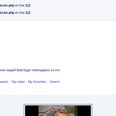
er.inc.php
on line
112
er.inc.php
on line
112
сячи людей Вам будут благодарны за это.
iewed
Top rated
My Favorites
Search