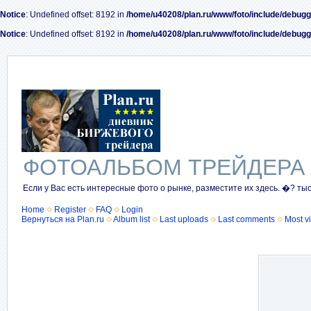
Notice
: Undefined offset: 8192 in
/home/u40208/plan.ru/www/foto/include/debugg
Notice
: Undefined offset: 8192 in
/home/u40208/plan.ru/www/foto/include/debugg
ФОТОАЛЬБОМ ТРЕЙДЕРА
Если у Вас есть интересные фото о рынке, разместите их здесь. �? ты
Home
Register
FAQ
Login
Вернуться на Plan.ru
Album list
Last uploads
Last comments
Most v