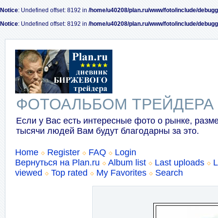
Notice
: Undefined offset: 8192 in
/home/u40208/plan.ru/www/foto/include/debugg
Notice
: Undefined offset: 8192 in
/home/u40208/plan.ru/www/foto/include/debugg
ФОТОАЛЬБОМ ТРЕЙДЕРА
Если у Вас есть интересные фото о рынке, разме
тысячи людей Вам будут благодарны за это.
Home
Register
FAQ
Login
Вернуться на Plan.ru
Album list
Last uploads
L
viewed
Top rated
My Favorites
Search