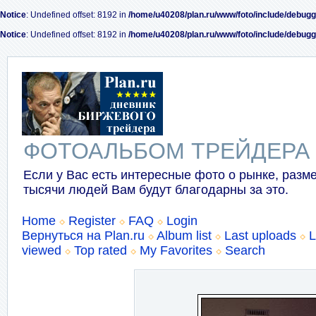
Notice
: Undefined offset: 8192 in
/home/u40208/plan.ru/www/foto/include/debugg
Notice
: Undefined offset: 8192 in
/home/u40208/plan.ru/www/foto/include/debugg
ФОТОАЛЬБОМ ТРЕЙДЕРА
Если у Вас есть интересные фото о рынке, разме
тысячи людей Вам будут благодарны за это.
Home
Register
FAQ
Login
Вернуться на Plan.ru
Album list
Last uploads
L
viewed
Top rated
My Favorites
Search