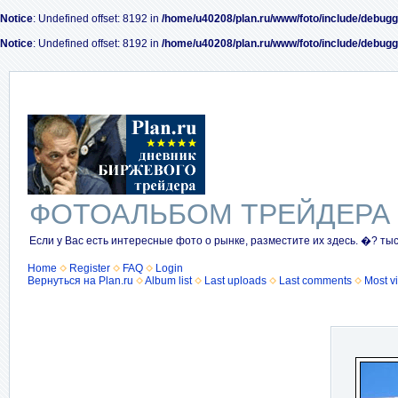
Notice
: Undefined offset: 8192 in
/home/u40208/plan.ru/www/foto/include/debugg
Notice
: Undefined offset: 8192 in
/home/u40208/plan.ru/www/foto/include/debugg
ФОТОАЛЬБОМ ТРЕЙДЕРА
Если у Вас есть интересные фото о рынке, разместите их здесь. �? ты
Home
Register
FAQ
Login
Вернуться на Plan.ru
Album list
Last uploads
Last comments
Most v