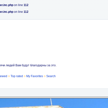
er.inc.php
on line
112
er.inc.php
on line
112
сячи людей Вам будут благодарны за это.
iewed
Top rated
My Favorites
Search