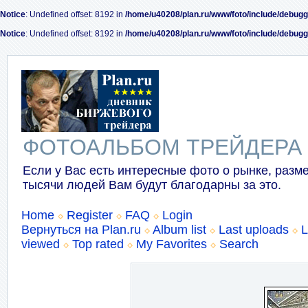
Notice
: Undefined offset: 8192 in
/home/u40208/plan.ru/www/foto/include/debugg
Notice
: Undefined offset: 8192 in
/home/u40208/plan.ru/www/foto/include/debugg
ФОТОАЛЬБОМ ТРЕЙДЕРА
Если у Вас есть интересные фото о рынке, разме
тысячи людей Вам будут благодарны за это.
Home
Register
FAQ
Login
Вернуться на Plan.ru
Album list
Last uploads
L
viewed
Top rated
My Favorites
Search