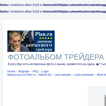
Notice
: Undefined offset: 8192 in
/home/u40208/plan.ru/www/foto/include/debugg
Notice
: Undefined offset: 8192 in
/home/u40208/plan.ru/www/foto/include/debugg
ФОТОАЛЬБОМ ТРЕЙДЕРА
Если у Вас есть интересные фото о рынке, разместите их здесь. �? ты
Home
Register
FAQ
Login
Вернуться на Plan.ru
Album list
Last uploads
Last comments
Most v