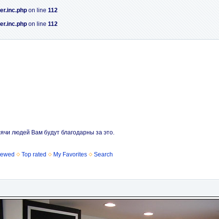
er.inc.php
on line
112
er.inc.php
on line
112
сячи людей Вам будут благодарны за это.
iewed
Top rated
My Favorites
Search