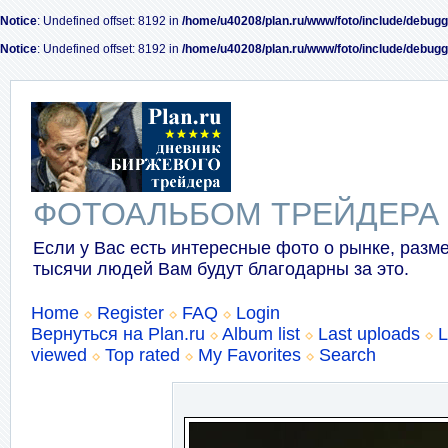
Notice
: Undefined offset: 8192 in
/home/u40208/plan.ru/www/foto/include/debugg
Notice
: Undefined offset: 8192 in
/home/u40208/plan.ru/www/foto/include/debugg
ФОТОАЛЬБОМ ТРЕЙДЕРА
Если у Вас есть интересные фото о рынке, разме
тысячи людей Вам будут благодарны за это.
Home
Register
FAQ
Login
Вернуться на Plan.ru
Album list
Last uploads
L
viewed
Top rated
My Favorites
Search